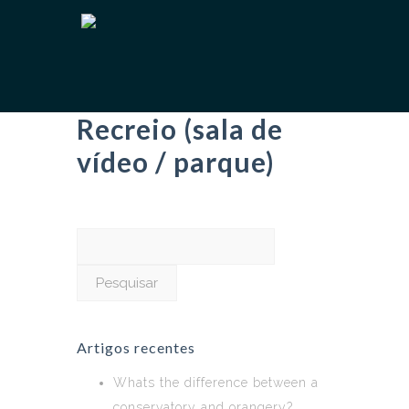
Recreio (sala de
vídeo / parque)
Pesquisar
por:
Artigos recentes
Whats the difference between a
conservatory and orangery?