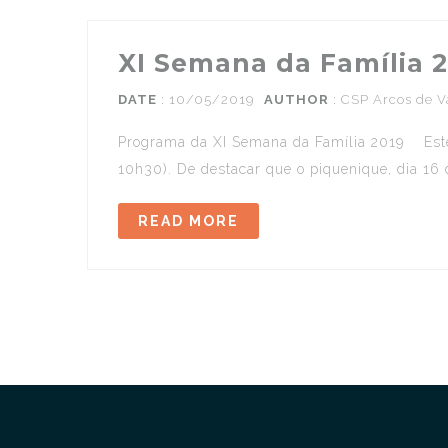
XI Semana da Família 
DATE
: 10/05/2019
AUTHOR
:
CSP Arcos de V
Programa da XI Semana da Família 2019 Este a
10h30). De destacar que o piquenique, dia 16 d
READ MORE