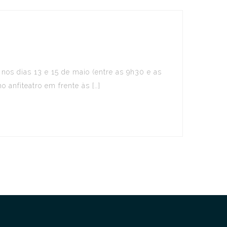
nos dias 13 e 15 de maio (entre as 9h30 e as
o anfiteatro em frente às […]