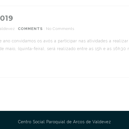
2019
aldevez
COMMENTS
: No Comments
no convidamos os avós a participar nas atividades a realizar 
e maio, (quinta-feira), será realizado entre as 15h e as 16h30 n
Centro Social Paroquial de Arcos de Valdevez