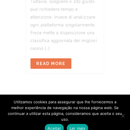
Tuttavia, scegliere il sito giusto
può richiedere tempo e
attenzione. Invece di analizzare
ogni piattaforma singolarmente,
Freze mette a disposizione una
classifica aggiornata dei migliori
casino […]
READ MORE
Utilizamos cookies para assegurar que lhe fornecemos a
melhor experiência de navegação na nossa página web. Se
continuar a utilizar esta página, consideramos que aceita o seu
Centro Social Paroquial de Arcos de
uso.
Valdevez
Aceitar
Ler mais