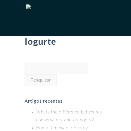
Iogurte
Pesquisar
por:
Artigos recentes
Whats the difference between a
conservatory and orangery?
Home Renewable Energy