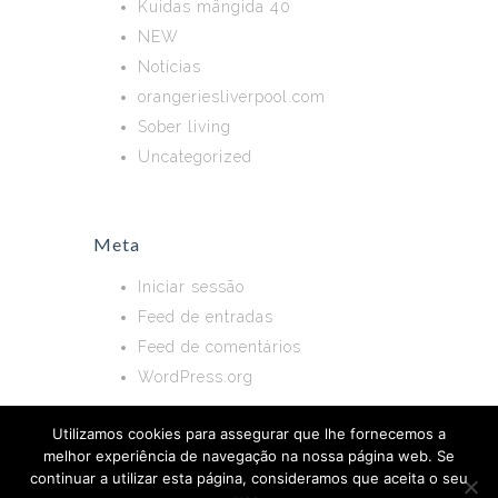
Kuidas mängida 40
NEW
Notícias
orangeriesliverpool.com
Sober living
Uncategorized
Meta
Iniciar sessão
Feed de entradas
Feed de comentários
WordPress.org
Utilizamos cookies para assegurar que lhe fornecemos a
melhor experiência de navegação na nossa página web. Se
continuar a utilizar esta página, consideramos que aceita o seu
Centro Social Paroquial de Arcos de