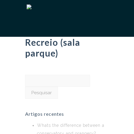
Recreio (sala
parque)
Pesquisar
por:
Artigos recentes
Whats the difference between a
conservatory and orangery?