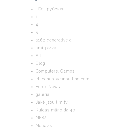
! Без рубрики
1
4
5
a16z generative ai
ami-pizza
Art
Blog
Computers, Games
eliteenergyconsulting.com
Forex News
galeria
Jaké jsou limity
Kuidas mängida 40
NEW
Notícias