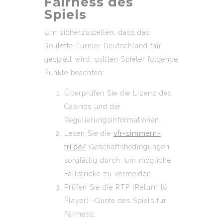
Fairness des
Spiels
Um sicherzustellen, dass das
Roulette Turnier Deutschland fair
gespielt wird, sollten Spieler folgende
Punkte beachten:
Überprüfen Sie die Lizenz des
Casinos und die
Regulierungsinformationen.
Lesen Sie die
vfr-simmern-
tri.de/
Geschäftsbedingungen
sorgfältig durch, um mögliche
Fallstricke zu vermeiden.
Prüfen Sie die RTP (Return to
Player) -Quote des Spiels für
Fairness.