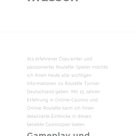
Als erfahrener Copywriter und
passionierter Roulette-Spieler möchte
ich Ihnen heute alle wichtigen
Informationen zu Roulette Turnier
Deutschland geben. Mit 15 Jahren
Erfahrung in Online-Casinos und
Online-Roulette kann ich Ihnen
detaillierte Einblicke in dieses
beliebte Casinospiel bieten.
Gameplay und