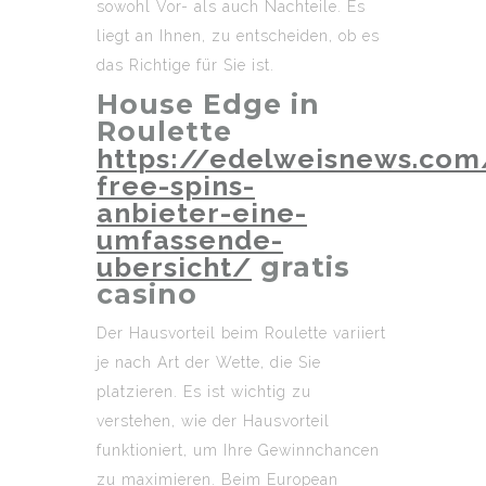
sowohl Vor- als auch Nachteile. Es
liegt an Ihnen, zu entscheiden, ob es
das Richtige für Sie ist.
House Edge in
Roulette
https://edelweisnews.com
free-spins-
anbieter-eine-
umfassende-
ubersicht/
gratis
casino
Der Hausvorteil beim Roulette variiert
je nach Art der Wette, die Sie
platzieren. Es ist wichtig zu
verstehen, wie der Hausvorteil
funktioniert, um Ihre Gewinnchancen
zu maximieren. Beim European