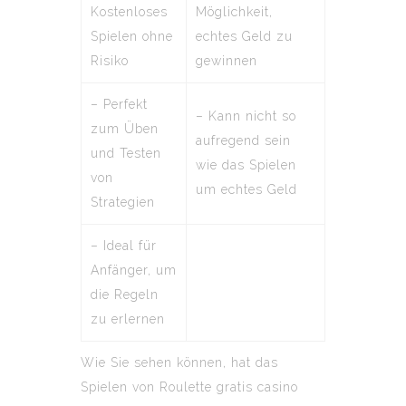
Kostenloses
Möglichkeit,
Spielen ohne
echtes Geld zu
Risiko
gewinnen
– Perfekt
– Kann nicht so
zum Üben
aufregend sein
und Testen
wie das Spielen
von
um echtes Geld
Strategien
– Ideal für
Anfänger, um
die Regeln
zu erlernen
Wie Sie sehen können, hat das
Spielen von Roulette gratis casino