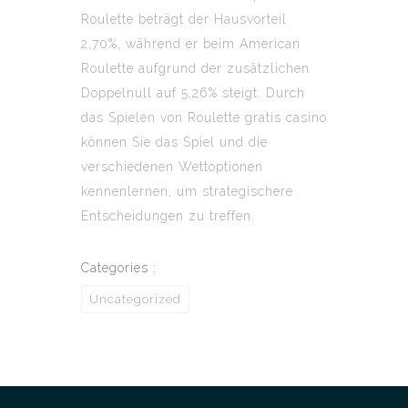
Roulette beträgt der Hausvorteil
2,70%, während er beim American
Roulette aufgrund der zusätzlichen
Doppelnull auf 5,26% steigt. Durch
das Spielen von Roulette gratis casino
können Sie das Spiel und die
verschiedenen Wettoptionen
kennenlernen, um strategischere
Entscheidungen zu treffen.
Categories :
Uncategorized