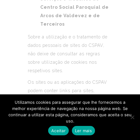
Centro Social Paroquial de
Arcos de Valdevez e de
Terceiros
Sobre a utilização e o tratamento de
dados pessoais de sites do CSPAV,
não deixe de consultar as regras
sobre utilização de cookies nos
respetivos sites.
Os sites ou as aplicações do CSPAV
podem conter links para sites,
produtos ou serviços de terceiros, que
Utilizamos cookies para assegurar que lhe fornecemos a
não têm qualquer relação com o
melhor experiência de navegação na nossa página web. Se
continuar a utilizar esta página, consideramos que aceita o seu
Centro Social Paroquial ou que não
uso.
são abrangidos por esta Política de
Aceitar
Ler mais
Privacidade.