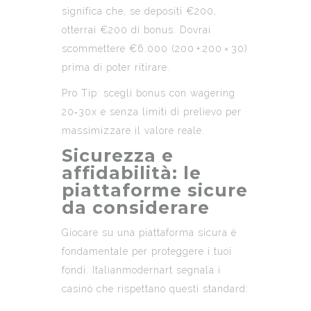
significa che, se depositi €200,
otterrai €200 di bonus. Dovrai
scommettere €6.000 (200 + 200 × 30)
prima di poter ritirare.
Pro Tip: scegli bonus con wagering
20‑30x e senza limiti di prelievo per
massimizzare il valore reale.
Sicurezza e
affidabilità: le
piattaforme sicure
da considerare
Giocare su una piattaforma sicura è
fondamentale per proteggere i tuoi
fondi. Italianmodernart segnala i
casinò che rispettano questi standard: