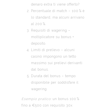
denaro extra ti viene offerto?
Percentuale di match – 100 % è
lo standard, ma alcuni arrivano
al 200 %.
Requisiti di wagering –
moltiplicatore su bonus +
deposito.
Limiti di prelievo – alcuni
casinò impongono un tetto
massimo sui prelievi derivanti
dal bonus.
Durata del bonus – tempo
disponibile per soddisfare il
wagering.
Esempio pratico:
un bonus 100 %
fino a €500 con requisito 30x