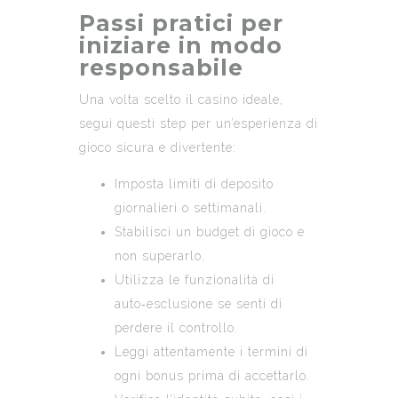
Passi pratici per
iniziare in modo
responsabile
Una volta scelto il casino ideale,
segui questi step per un’esperienza di
gioco sicura e divertente:
Imposta limiti di deposito
giornalieri o settimanali.
Stabilisci un budget di gioco e
non superarlo.
Utilizza le funzionalità di
auto‑esclusione se senti di
perdere il controllo.
Leggi attentamente i termini di
ogni bonus prima di accettarlo.