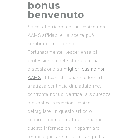
bonus
benvenuto
Se sei alla ricerca di un casino non
AAMS affidabile, la scelta può
sembrare un labirinto.
Fortunatamente, l’esperienza di
professionisti del settore è a tua
disposizione su
migliori casino non
AAMS
. Il team di Italianmodernart
analizza centinaia di piattaforme,
confronta bonus, verifica la sicurezza
e pubblica recensioni casinò
dettagliate. In questo articolo
scoprirai come sfruttare al meglio
queste informazioni, risparmiare
tempo e giocare in tutta tranquillità.