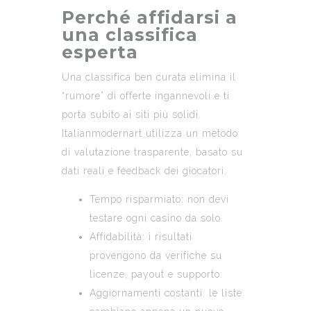
Perché affidarsi a
una classifica
esperta
Una classifica ben curata elimina il
“rumore” di offerte ingannevoli e ti
porta subito ai siti più solidi.
Italianmodernart utilizza un metodo
di valutazione trasparente, basato su
dati reali e feedback dei giocatori.
Tempo risparmiato: non devi
testare ogni casino da solo.
Affidabilità: i risultati
provengono da verifiche su
licenze, payout e supporto.
Aggiornamenti costanti: le liste