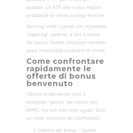
popolari; un RTP alto indica migliori
probabilità di vincita a lungo termine.
Warning: evita i casinò che richiedono
“wagering” superiori a 50x il valore
del bonus. Queste condizioni rendono
quasi impossibile incassare le vincite.
Come confrontare
rapidamente le
offerte di bonus
benvenuto
I bonus di benvenuto sono il
principale “gancio” dei casino non
AAMS, ma non tutti sono uguali. Ecco
un modo semplice per confrontarli:
Importo del bonus – quanto