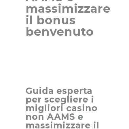
massimizzare
il bonus
benvenuto
Guida esperta
per scegliere i
migliori casino
non AAMS e
massimizzare il