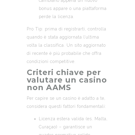
cambiano appena un nuovo
bonus appare o una piattaforma
perde la licenza.
Pro Tip: prima di registrarti, controlla
quando è stata aggiornata l’ultima
volta la classifica. Un sito aggiornato
di recente è più probabile che offra
condizioni competitive.
Criteri chiave per
valutare un casino
non AAMS
Per capire se un casino è adatto a te,
considera questi fattori fondamentali:
Licenza estera valida (es. Malta,
Curaçao) – garantisce un