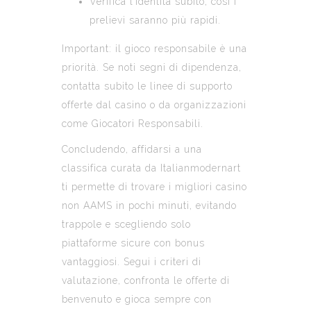
Verifica l’identità subito, così i
prelievi saranno più rapidi.
Important: il gioco responsabile è una
priorità. Se noti segni di dipendenza,
contatta subito le linee di supporto
offerte dal casino o da organizzazioni
come Giocatori Responsabili.
Concludendo, affidarsi a una
classifica curata da Italianmodernart
ti permette di trovare i migliori casino
non AAMS in pochi minuti, evitando
trappole e scegliendo solo
piattaforme sicure con bonus
vantaggiosi. Segui i criteri di
valutazione, confronta le offerte di
benvenuto e gioca sempre con