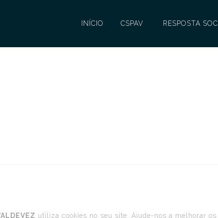
INÍCIO
CSPAV
RESPOSTA SOC
VALDEVEZ
utiliza cookies no seu site. Ajude-nos a melhorar os