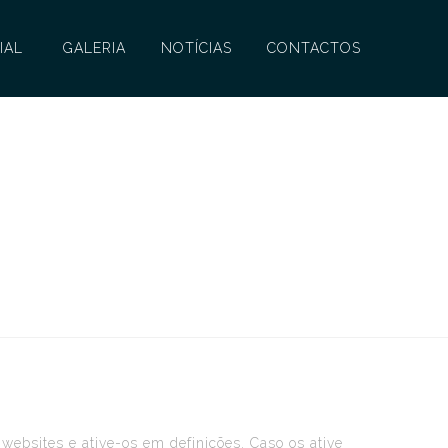
IAL
GALERIA
NOTÍCIAS
CONTACTOS
 websites e ative-os em definições. Caso os ative