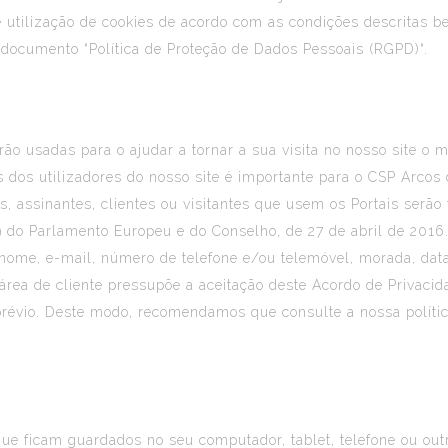
te utilização de cookies de acordo com as condições descritas 
o documento “Política de Proteção de Dados Pessoais (RGPD)“.
ão usadas para o ajudar a tornar a sua visita no nosso site o m
s dos utilizadores do nosso site é importante para o CSP Arcos
s, assinantes, clientes ou visitantes que usem os Portais ser
do Parlamento Europeu e do Conselho, de 27 de abril de 2016
 nome, e-mail, número de telefone e/ou telemóvel, morada, dat
área de cliente pressupõe a aceitação deste Acordo de Privaci
o prévio. Deste modo, recomendamos que consulte a nossa políti
ue ficam guardados no seu computador, tablet, telefone ou outr