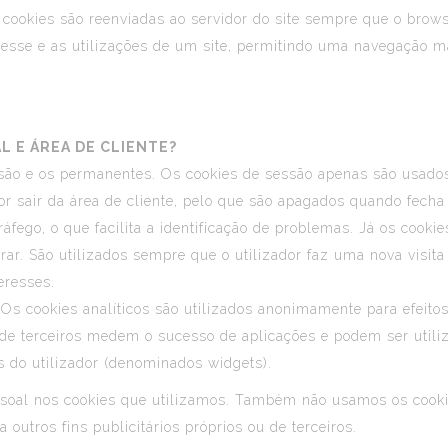
 cookies são reenviadas ao servidor do site sempre que o brow
resse e as utilizações de um site, permitindo uma navegação mai
L E ÁREA DE CLIENTE?
ssão e os permanentes. Os cookies de sessão apenas são usados 
or sair da área de cliente, pelo que são apagados quando fecha
ráfego, o que facilita a identificação de problemas. Já os cook
r. São utilizados sempre que o utilizador faz uma nova visita 
eresses.
 Os cookies analíticos são utilizados anonimamente para efeitos
 de terceiros medem o sucesso de aplicações e podem ser utili
 do utilizador (denominados widgets).
soal nos cookies que utilizamos. Também não usamos os cookie
outros fins publicitários próprios ou de terceiros.