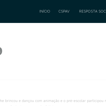
INÍCIO
CSPAV
RESPOSTA SOC
9
che brincou e dançou com animação e o pré-escolar participou 