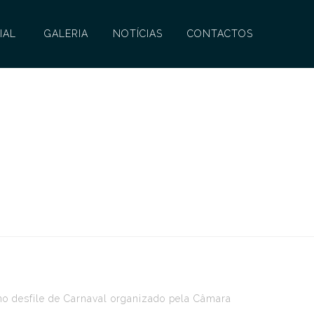
IAL
GALERIA
NOTÍCIAS
CONTACTOS
no desfile de Carnaval organizado pela Câmara