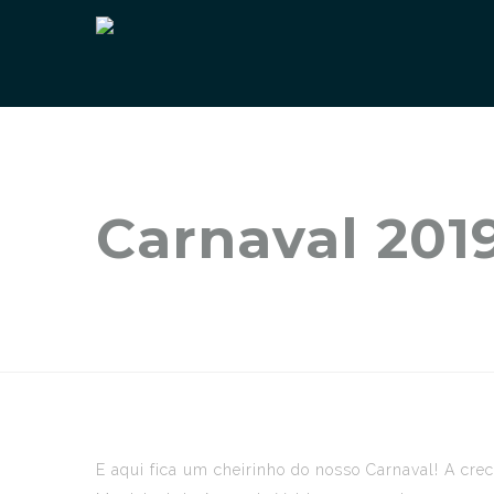
Carnaval 201
E aqui fica um cheirinho do nosso Carnaval! A cre