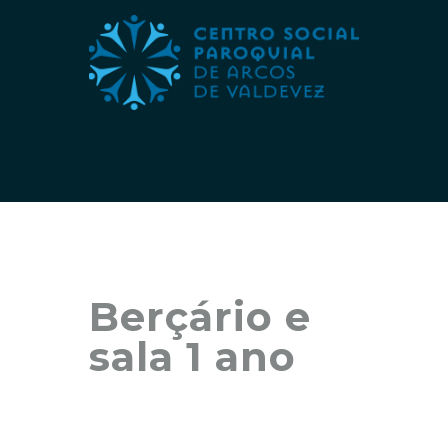
Berçário e
sala 1 ano