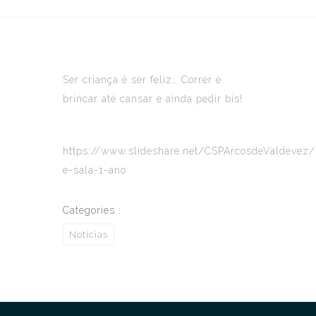
Ser criança é ser feliz… Correr e
brincar até cansar e ainda pedir bis!
https://www.slideshare.net/CSPArcosdeValdevez/
e-sala-1-ano
Categories :
Notícias